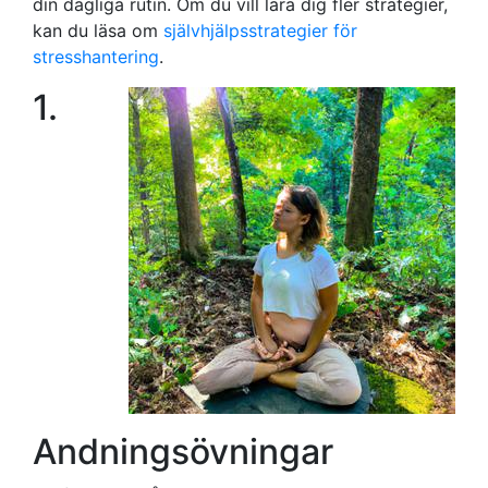
din dagliga rutin. Om du vill lära dig fler strategier,
kan du läsa om
självhjälpsstrategier för
stresshantering
.
1.
Andningsövningar